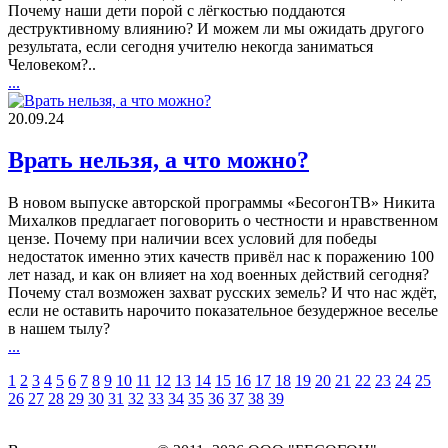
Почему наши дети порой с лёгкостью поддаются
деструктивному влиянию? И можем ли мы ожидать другого
результата, если сегодня учителю некогда заниматься
Человеком?..
...
20.09.24
Врать нельзя, а что можно?
В новом выпуске авторской программы «БесогонТВ» Никита
Михалков предлагает поговорить о честности и нравственном
цензе. Почему при наличии всех условий для победы
недостаток именно этих качеств привёл нас к поражению 100
лет назад, и как он влияет на ход военных действий сегодня?
Почему стал возможен захват русских земель? И что нас ждёт,
если не оставить нарочито показательное безудержное веселье
в нашем тылу?
...
1
2
3
4
5
6
7
8
9
10
11
12
13
14
15
16
17
18
19
20
21
22
23
24
25
26
27
28
29
30
31
32
33
34
35
36
37
38
39