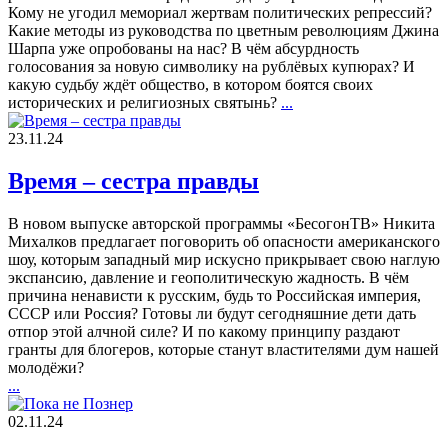
Кому не угодил мемориал жертвам политических репрессий?
Какие методы из руководства по цветным революциям Джина
Шарпа уже опробованы на нас? В чём абсурдность
голосования за новую символику на рублёвых купюрах? И
какую судьбу ждёт общество, в котором боятся своих
исторических и религиозных святынь?
...
23.11.24
Время – сестра правды
В новом выпуске авторской программы «БесогонТВ» Никита
Михалков предлагает поговорить об опасности американского
шоу, которым западный мир искусно прикрывает свою наглую
экспансию, давление и геополитическую жадность. В чём
причина ненависти к русским, будь то Российская империя,
СССР или Россия? Готовы ли будут сегодняшние дети дать
отпор этой алчной силе? И по какому принципу раздают
гранты для блогеров, которые станут властителями дум нашей
молодёжи?
...
02.11.24