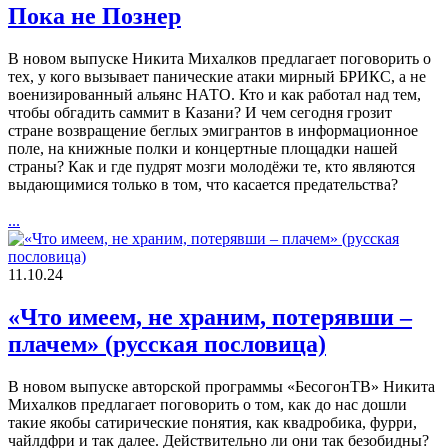
Пока не Познер
В новом выпуске Никита Михалков предлагает поговорить о
тех, у кого вызывает панические атаки мирный БРИКС, а не
военизированный альянс НАТО. Кто и как работал над тем,
чтобы обгадить саммит в Казани? И чем сегодня грозит
стране возвращение беглых эмигрантов в информационное
поле, на книжные полки и концертные площадки нашей
страны? Как и где пудрят мозги молодёжи те, кто являются
выдающимися только в том, что касается предательства?
...
11.10.24
«Что имеем, не храним, потерявши –
плачем» (русская пословица)
В новом выпуске авторской программы «БесогонТВ» Никита
Михалков предлагает поговорить о том, как до нас дошли
такие якобы сатирические понятия, как квадробика, фурри,
чайлдфри и так далее. Действительно ли они так безобидны?