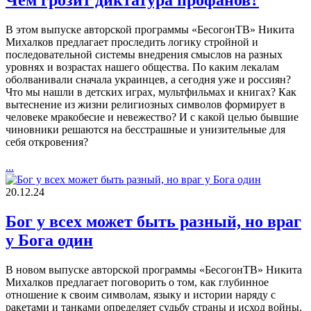
Чем грозит диктатура профанов?
В этом выпуске авторской программы «БесогонТВ» Никита
Михалков предлагает проследить логику стройной и
последовательной системы внедрения смыслов на разных
уровнях и возрастах нашего общества. По каким лекалам
оболванивали сначала украинцев, а сегодня уже и россиян?
Что мы нашли в детских играх, мультфильмах и книгах? Как
вытеснение из жизни религиозных символов формирует в
человеке мракобесие и невежество? И с какой целью бывшие
чиновники решаются на бесстрашные и унизительные для
себя откровения?
...
20.12.24
Бог у всех может быть разный, но враг
у Бога один
В новом выпуске авторской программы «БесогонТВ» Никита
Михалков предлагает поговорить о том, как глубинное
отношение к своим символам, языку и истории наряду с
ракетами и танками определяет судьбу страны и исход войны.